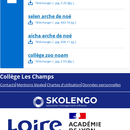
Télécharger
( .
jpg
,
3.20
Mo
)
selen arche de noé
Télécharger
( .
jpg
,
443.74
ko
)
aicha arche de noé
Télécharger
( .
jpg
,
508.11
ko
)
collège zoo noam
Télécharger
( .
jpg
,
2.03
Mo
)
Collège Les Champs
Contacts
Mentions légales
Chartes d'utilisation
Données personnelles