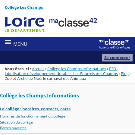
Panneau de gestion des cookies
Collège Les Champs
Menu de la rubrique
Contenu
MENU
Se connecter
Vous êtes ici :
Accueil
›
Collège les Champs Informations
›
E3D ,
labellisation développement durable : Les Fourmis des Champs
›
Blog
›
Zoo et Arche de Noé, le carnaval des Animaux
Collège les Champs Informations
Le collège : horaires, contacts, carte
Horaires de fonctionnement du collège
Situation du collège
Portes ouvertes