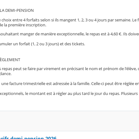
 LA DEMI-PENSION
 choix entre 4 forfaits selon si ils mangent 1, 2, 3 ou 4 jours par semaine. Le f
de la première inscription.
souhaitant manger de manière exceptionnelle, le repas est à 4,60 €. Ils doivent
muler un forfait (1, 2 ou 3 jours) et des tickets.
RÈGLEMENT
 repas peut se faire par virement en précisant le nom et prénom de l'élève,
ndance.
, une facture trimestrielle est adressée à la famille. Celle-ci peut être réglée 
xceptionnels, le montant est à régler au plus tard le jour du repas. Plusieurs
arifs demi-pension 2026