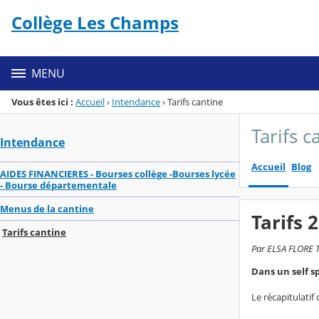
Panneau de gestion des cookies
Collège Les Champs
Menu de la rubrique
Contenu
MENU
Vous êtes ici :
Accueil
›
Intendance
›
Tarifs cantine
Tarifs c
Intendance
Accueil
Blog
AIDES FINANCIERES - Bourses collège -Bourses lycée
- Bourse départementale
Menus de la cantine
Tarifs 
Tarifs cantine
Par ELSA FLORE T
Dans un self s
Le récapitulatif 