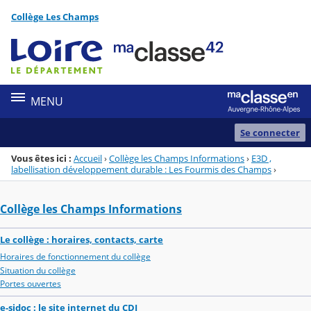
Panneau de gestion des cookies
Collège Les Champs
Menu de la rubrique
Contenu
MENU
Se connecter
Vous êtes ici :
Accueil
›
Collège les Champs Informations
›
E3D ,
labellisation développement durable : Les Fourmis des Champs
›
Collège les Champs Informations
Le collège : horaires, contacts, carte
Horaires de fonctionnement du collège
Situation du collège
Portes ouvertes
e-sidoc : le site internet du CDI