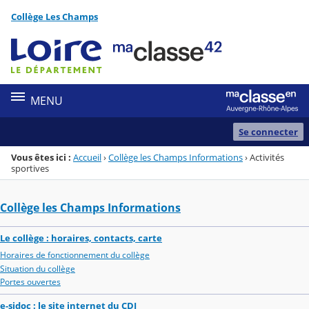
Panneau de gestion des cookies
Collège Les Champs
Menu de la rubrique
Contenu
MENU
Se connecter
Vous êtes ici :
Accueil
›
Collège les Champs Informations
›
Activités
sportives
Collège les Champs Informations
Le collège : horaires, contacts, carte
Horaires de fonctionnement du collège
Situation du collège
Portes ouvertes
e-sidoc : le site internet du CDI