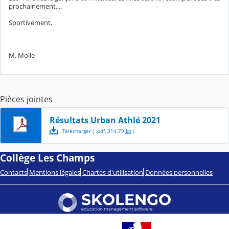
prochainement....
Sportivement,
M. Molle
Pièces jointes
Résultats Urban Athlé 2021
Télécharger
( .
pdf
,
314.79
ko
)
Collège Les Champs
Contacts
Mentions légales
Chartes d'utilisation
Données personnelles