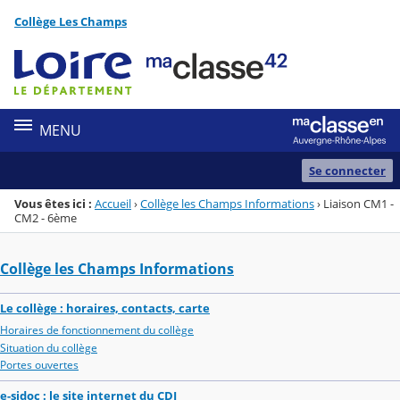
Panneau de gestion des cookies
Collège Les Champs
Menu de la rubrique
Contenu
MENU
Se connecter
Vous êtes ici :
Accueil
›
Collège les Champs Informations
›
Liaison CM1 -
CM2 - 6ème
Collège les Champs Informations
Le collège : horaires, contacts, carte
Horaires de fonctionnement du collège
Situation du collège
Portes ouvertes
e-sidoc : le site internet du CDI