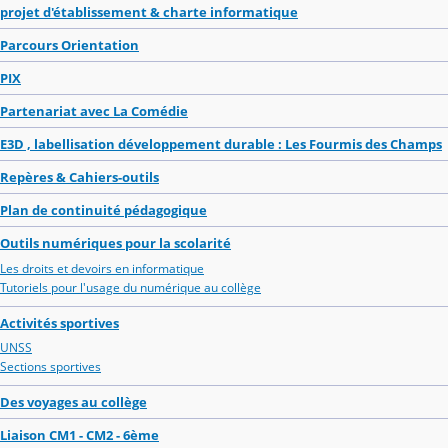
projet d'établissement & charte informatique
Parcours Orientation
PIX
Partenariat avec La Comédie
E3D , labellisation développement durable : Les Fourmis des Champs
Repères & Cahiers-outils
Plan de continuité pédagogique
Outils numériques pour la scolarité
Les droits et devoirs en informatique
Tutoriels pour l'usage du numérique au collège
Activités sportives
UNSS
Sections sportives
Des voyages au collège
Liaison CM1 - CM2 - 6ème