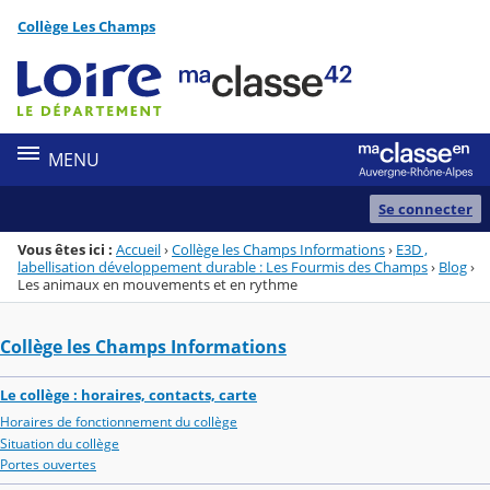
Panneau de gestion des cookies
Collège Les Champs
Menu de la rubrique
Contenu
MENU
Se connecter
Vous êtes ici :
Accueil
›
Collège les Champs Informations
›
E3D ,
labellisation développement durable : Les Fourmis des Champs
›
Blog
›
Les animaux en mouvements et en rythme
Collège les Champs Informations
Le collège : horaires, contacts, carte
Horaires de fonctionnement du collège
Situation du collège
Portes ouvertes