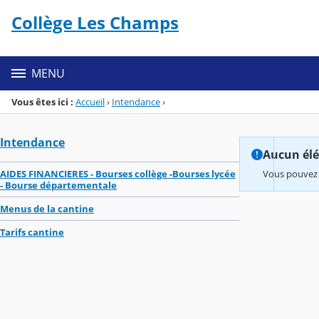
Panneau de gestion des cookies
Collège Les Champs
Menu de la rubrique
Contenu
MENU
Vous êtes ici :
Accueil
›
Intendance
›
Intendance
Aucun élém
AIDES FINANCIERES - Bourses collège -Bourses lycée
Vous pouvez 
- Bourse départementale
Menus de la cantine
Tarifs cantine