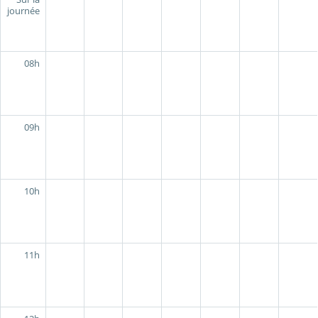
journée
08h
09h
10h
11h