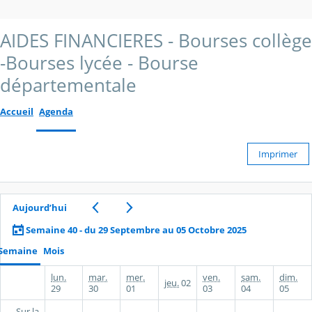
AIDES FINANCIERES - Bourses collège
-Bourses lycée - Bourse
départementale
Accueil
Agenda
Imprimer
Aujourd’hui
Semaine 40 - du 29 Septembre au 05 Octobre 2025
Semaine
Mois
lun.
mar.
mer.
ven.
sam.
dim.
jeu.
02
29
30
01
03
04
05
Sur la