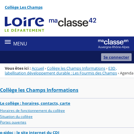
Panneau de gestion des cookies
Collège Les Champs
Menu de la rubrique
Contenu
MENU
Se connecter
Vous êtes ici :
Accueil
›
Collège les Champs Informations
›
E3D ,
labellisation développement durable : Les Fourmis des Champs
›
Agenda
Collège les Champs Informations
Le collège : horaires, contacts, carte
Horaires de fonctionnement du collège
Situation du collège
Portes ouvertes
e-sidoc : le site internet du CDI