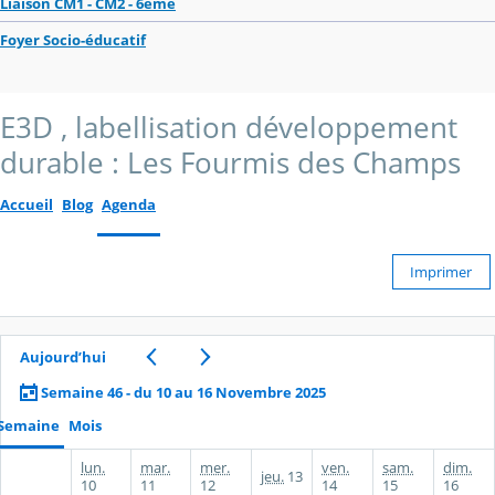
Liaison CM1 - CM2 - 6ème
Foyer Socio-éducatif
E3D , labellisation développement
durable : Les Fourmis des Champs
Accueil
Blog
Agenda
Imprimer
Aujourd’hui
Semaine 46 - du 10 au 16 Novembre 2025
Semaine
Mois
lun.
mar.
mer.
ven.
sam.
dim.
jeu.
13
10
11
12
14
15
16